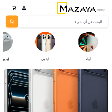
آيباد
آيفون
إيربود