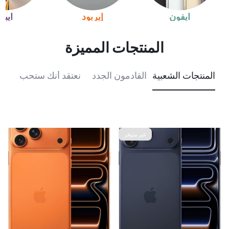
آيفون
إيربود
آيباد
المنتجات المميزة
المنتجات الشعبية
القادمون الجدد
نعتقد أنك ستحب
المن
غير متوفر