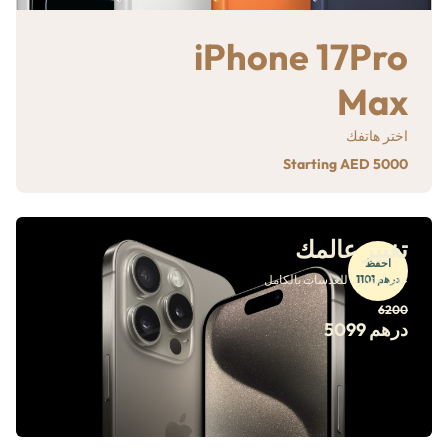
iPhone 17Pro
Max
اختر هاتفك
Starting AED 5000
تغيير عالمك
احفظ
درهم 1101
على اختيارنا للعدسات بالكامل
6200
درهم 5099