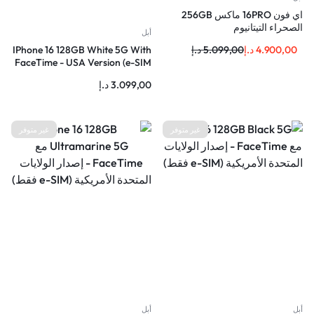
اي فون 16PRO ماكس 256GB
الصحراء التيتانيوم
أبل
4.900,00
د.إ
5.099,00
د.إ
IPhone 16 128GB White 5G With
FaceTime - USA Version (e-SIM
only)
3.099,00
د.إ
غير متوفر
غير متوفر
أبل
أبل