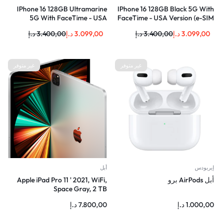
IPhone 16 128GB Ultramarine
IPhone 16 128GB Black 5G With
5G With FaceTime - USA
FaceTime - USA Version (e-SIM
Version (e-SIM only)
only)
3.099,00
د.إ
3.400,00
د.إ
3.099,00
د.إ
3.400,00
د.إ
غير متوفر
غير متوفر
إيربودس
أبل
أبل AirPods برو
Apple iPad Pro 11 ' 2021, WiFi,
Space Gray, 2 TB
1.000,00
د.إ
7.800,00
د.إ