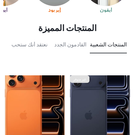
آيفون
إيربود
آيباد
المنتجات المميزة
المنتجات الشعبية
القادمون الجدد
نعتقد أنك ستحب
المن
غير متوفر