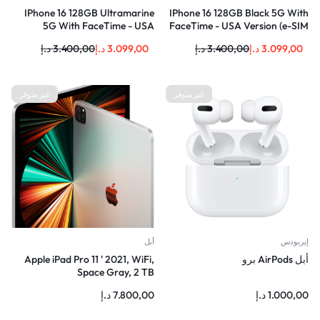
IPhone 16 128GB Ultramarine
IPhone 16 128GB Black 5G With
5G With FaceTime - USA
FaceTime - USA Version (e-SIM
Version (e-SIM only)
only)
3.099,00
د.إ
3.400,00
د.إ
3.099,00
د.إ
3.400,00
د.إ
غير متوفر
غير متوفر
إيربودس
أبل
أبل AirPods برو
Apple iPad Pro 11 ' 2021, WiFi,
Space Gray, 2 TB
1.000,00
د.إ
7.800,00
د.إ