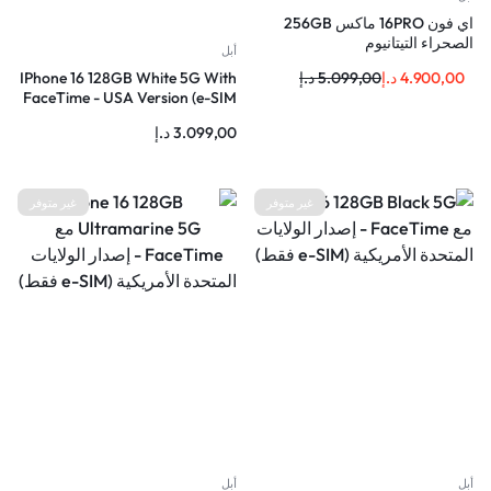
اي فون 16PRO ماكس 256GB
الصحراء التيتانيوم
أبل
4.900,00
د.إ
5.099,00
د.إ
IPhone 16 128GB White 5G With
FaceTime - USA Version (e-SIM
only)
3.099,00
د.إ
غير متوفر
غير متوفر
أبل
أبل