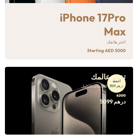
iPhone 17Pro
Max
اختر هاتفك
Starting AED 5000
تغيير عالمك
احفظ
درهم 1101
على اختيارنا للعدسات بالكامل
6200
درهم 5099