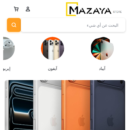
آيباد
آيفون
إيربود