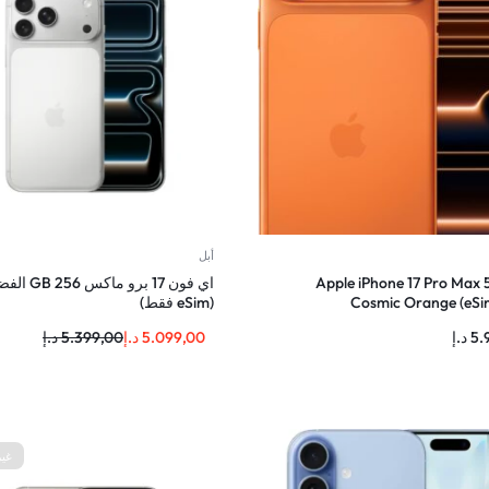
أبل
Apple iPhone 17 Pro Max 
اي فون 17 برو ماكس 256 
Cosmic Orange (eSim
(eSim فقط)
5.
د.إ
5.099,00
د.إ
5.399,00
د.إ
غير