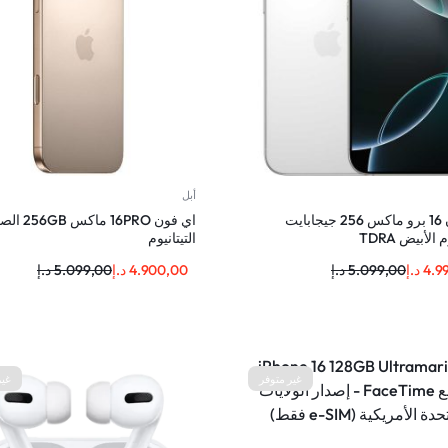
أبل
اي فون 16 برو ماكس 256 جيجابايت
اي فون 16PRO م
 الأبيض TDRA
التيتانيوم
4.9
د.إ
5.099,00
د.إ
4.900,00
د.إ
5.099,00
د.إ
غير متوفر
غير