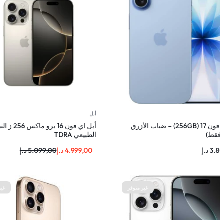
أبل
أبل اي فون 17 (256GB) – ضباب الأزرق
أبل اي فون 16 برو 
الطبيعي TDRA
3.
د.إ
4.999,00
د.إ
5.099,00
د.إ
غير متوفر
غير