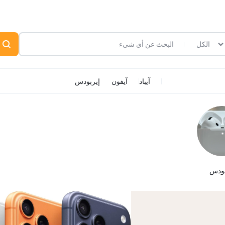
الكل
آيباد
آيفون
إيربودس
بودس