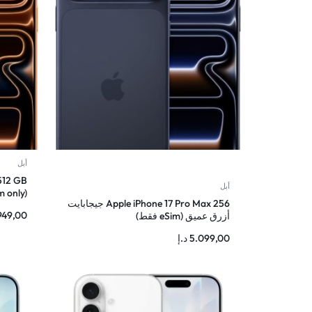
أبل
512 GB
أبل
 only)
Apple iPhone 17 Pro Max 256 جيجابايت
949,00
أزرق عميق (eSim فقط)
5.099,00
د.إ