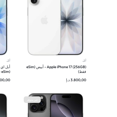
أبل
أبل
Apple iPhone 17 (256GB) - أبيض (eSim
فقط)
(eSim فقط)
3.800,00
د.إ
800,00
غير متوفر