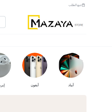
تتبع الطلب
مزايا
المبدع
القادمون الجدد
بيع
للإلكترونيات
آيباد
آيفون
إير
ذ