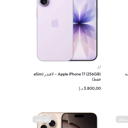
أبل
GB الفضة
Apple iPhone 17 (256GB) – لافندر (eSim
فقط)
3.800,00
د.إ
 متوفر
غير متوفر