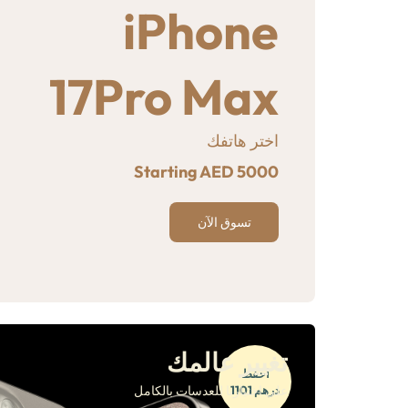
iPhone
م
17Pro Max
م
اختر هاتفك
Starting AED 5000
تسوق الآن
تغيير عالمك
احفظ
درهم 1101
على اختيارنا للعدسات بالكامل