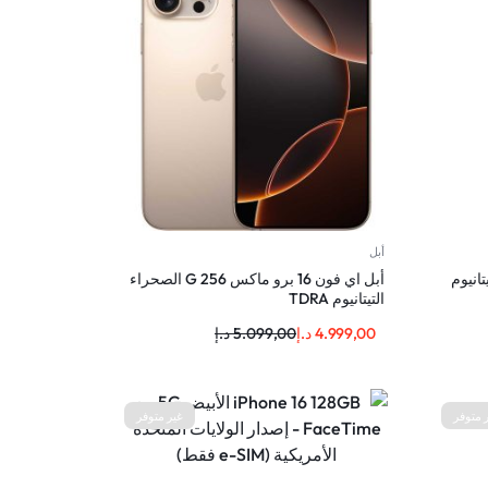
أبل
ماكس 256 ز التيتانيوم
أبل اي فون 16 برو ماكس 256 G الصحراء
التيتانيوم TDRA
4.999,00
د.إ
5.099,00
د.إ
 متوفر
غير متوفر