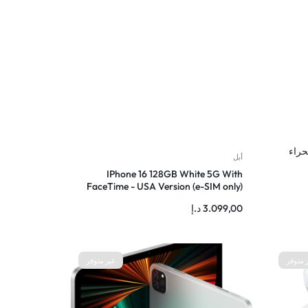
اكس 256GB الصحراء
أبل
IPhone 16 128GB White 5G With
FaceTime - USA Version (e-SIM only)
3.099,00
د.إ
 متوفر
غير متوفر