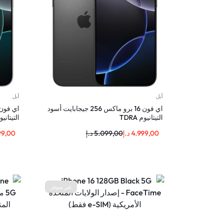
أبل
أبل
اي فون 16 برو ماكس 256 جيجابايت أسود
التيتانيوم TDRA
التيتانيوم
4.999,00
د.إ
5.099,00
د.إ
99,00
غير متوفر